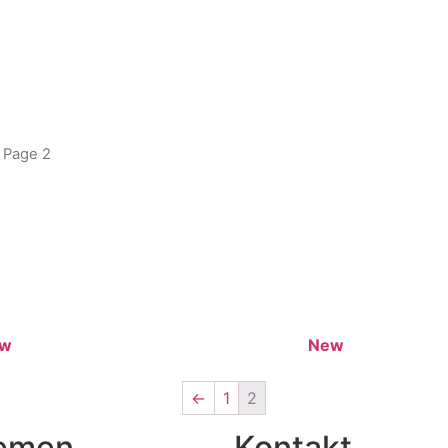
 Page 2
ew
New
←
1
2
emen
Kontakt